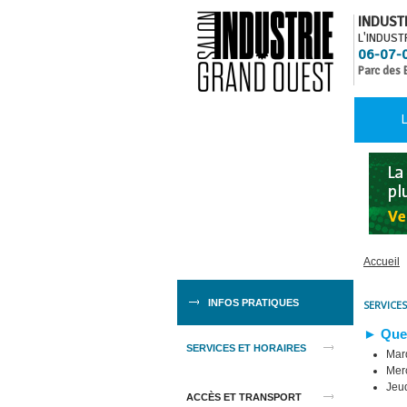
INDUST
L'INDUST
06-07-
Parc des 
L
Accueil
INFOS PRATIQUES
SERVICES
► Quel
SERVICES ET HORAIRES
Mard
Merc
Jeud
ACCÈS ET TRANSPORT