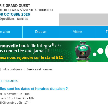
RIE GRAND OUEST
RIE DE DEMAIN S'INVENTE AUJOURD'HUI
08 OCTOBRE 2026
Expositions
- NANTES
e salon
Exposer
Visiter
T
|
Infos pratiques
|
Services et horaires
 ET HORAIRES
les sont les dates et horaires du salon ?
i 06 octobre : 9h - 18h
redi 07 octobre : 9h - 18h
i 08 octobre : 9h - 17h