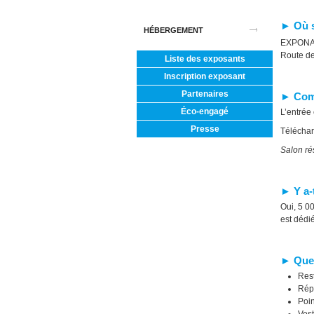
► Où s
HÉBERGEMENT
EXPONAN
Route de
Liste des exposants
Inscription exposant
Partenaires
► Comm
Éco-engagé
L’entrée 
Presse
Téléchar
Salon rés
► Y a-t
Oui, 5 0
est dédi
► Quel
Rest
Répe
Poin