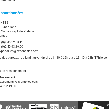
iaire gratuit
 coordonnées
ANTES
 Expositions
 Saint-Joseph de Porterie
antes
3 (0)2.40.52.08.11
3 (0)2.40.93.80.50
 exponantes@exponantes.com
e des bureaux : du lundi au vendredi de 8h30 à 12h et de 13h30 à 18h (17h le ven
s de renseignements :
 Bassement
bassement@exponantes.com
 40 52 49 60
P