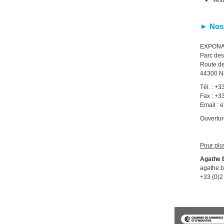
Vest
► Nos
EXPON
Parc des
Route de
44300 N
Tél. : +3
Fax : +3
Email :
Ouvertur
Pour plu
Agathe
agathe.
+33 (0)2