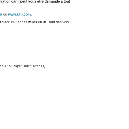
ervation car il peut vous être demandé à tout
om
ou
www.klm.com
.
nt d'accumuler des
miles
en utilisant des vols
on KLM Royal Dutch Airlines)