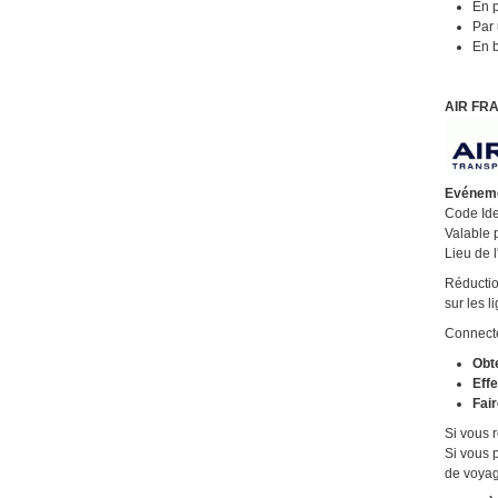
En p
Par 
En b
AIR FRA
Evénemen
Code Iden
Valable 
Lieu de 
Réductio
sur les 
Connect
Obte
Effe
Fair
Si vous r
Si vous 
de voyag