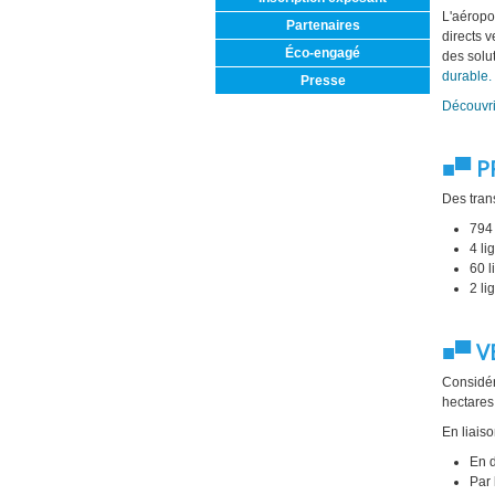
L'aéropo
Partenaires
directs 
Éco-engagé
des solu
durable.
Presse
Découvri
■▀ P
Des tran
794 
4 l
60 l
2 li
■▀ V
Considér
hectares
En liaiso
En d
Par 