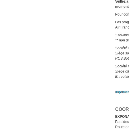
Veillez 
moment 
Pour con
Les prog
Air Fran
* soumis
** non d
Société 
Siège so
RCS Bob
Société 
Siège of
Enregist
Imprimer
COOR
EXPON
Parc des
Route de