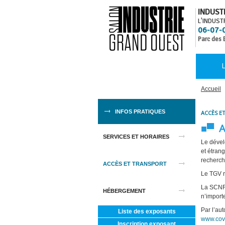
INDUST
L'INDUST
06-07-
Parc des 
L
Accueil
INFOS PRATIQUES
ACCÈS E
■▀ A
SERVICES ET HORAIRES
Le dével
et étran
recherc
ACCÈS ET TRANSPORT
Le TGV r
La SCNF 
HÉBERGEMENT
n’import
Par l’au
Liste des exposants
www.cov
Inscription exposant