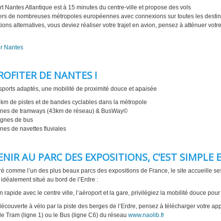
rt Nantes Atlantique est à 15 minutes du centre-ville et propose des vols
vers de nombreuses métropoles européennes avec connexions sur toutes les destinat
tions alternatives, vous deviez réaliser votre trajet en avion, pensez à atténuer vo
r Nantes
ROFITER DE NANTES !
sports adaptés, une mobilité de proximité douce et apaisée
km de pistes et de bandes cyclables dans la métropole
ignes de tramways (43km de réseau) & BusWay©
ignes de bus
gnes de navettes fluviales
ENIR AU PARC DES EXPOSITIONS, C’EST SIMPLE E
é comme l’un des plus beaux parcs des expositions de France, le site accueille s
 idéalement situé au bord de l’Erdre :
n rapide avec le centre ville, l’aéroport et la gare, privilégiez la mobilité douce pour
écouverte à vélo par la piste des berges de l’Erdre, pensez à télécharger votre ap
le Tram (ligne 1) ou le Bus (ligne C6) du réseau
www.naolib.fr