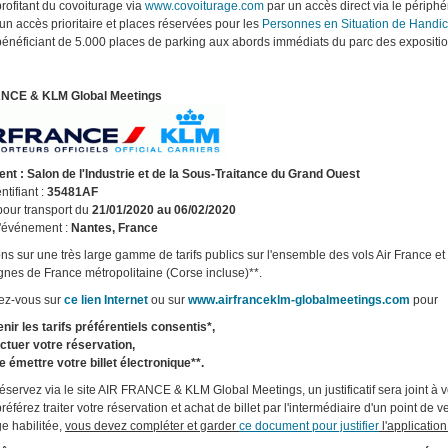
rofitant du covoiturage via
www.covoiturage.com
par un accès direct via le périphé
un accès prioritaire et places réservées pour les
Personnes en Situation de Handi
énéficiant de 5.000 places de parking aux abords immédiats du parc des expositi
NCE & KLM Global Meetings
t : Salon de l'Industrie et de la Sous-Traitance du Grand Ouest
tifiant :
35481AF
pour transport du
21/01/2020
au
06/02/2020
l'événement :
Nantes, France
ns sur une très large gamme de tarifs publics sur l'ensemble des vols Air France 
lignes de France métropolitaine (Corse incluse)**.
ez-vous sur
ce lien Internet
ou sur
www.airfranceklm-globalmeetings.com
pour
nir les tarifs préférentiels consentis*,
ctuer votre réservation,
e émettre votre billet électronique**.
éservez via le site AIR FRANCE & KLM Global Meetings, un justificatif sera joint à vo
préférez traiter votre réservation et achat de billet par l'intermédiaire d'un point
e habilitée,
vous devez compléter et garder
ce document pour justifier
l'application