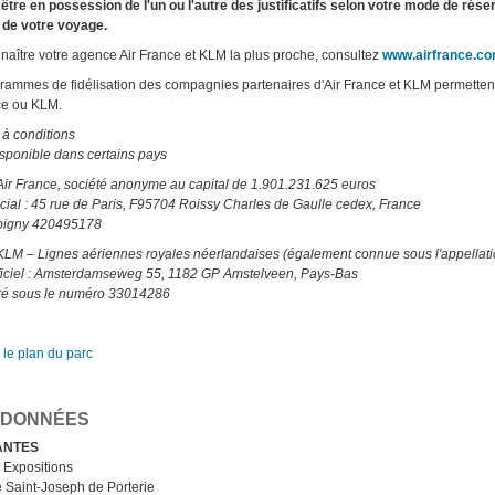
à être en possession de l'un ou l'autre des justificatifs selon votre mode de rés
de votre voyage.
naître votre agence Air France et KLM la plus proche, consultez
www.airfrance.c
rammes de fidélisation des compagnies partenaires d'Air France et KLM permette
ce ou KLM.
 à conditions
isponible dans certains pays
Air France, société anonyme au capital de 1.901.231.625 euros
cial : 45 rue de Paris, F95704 Roissy Charles de Gaulle cedex, France
igny 420495178
KLM – Lignes aériennes royales néerlandaises (également connue sous l'appellati
ficiel : Amsterdamseweg 55, 1182 GP Amstelveen, Pays-Bas
ré sous le numéro 33014286
 le plan du parc
DONNÉES
ANTES
 Expositions
 Saint-Joseph de Porterie