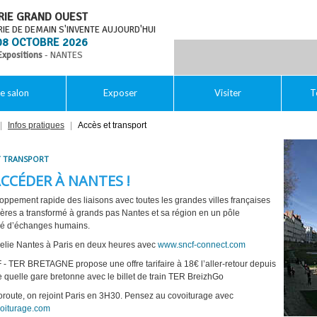
RIE GRAND OUEST
RIE DE DEMAIN S'INVENTE AUJOURD'HUI
08 OCTOBRE 2026
Expositions
- NANTES
e salon
Exposer
Visiter
T
|
Infos pratiques
|
Accès et transport
T TRANSPORT
CCÉDER À NANTES !
oppement rapide des liaisons avec toutes les grandes villes françaises
gères a transformé à grands pas Nantes et sa région en un pôle
hé d’échanges humains.
elie Nantes à Paris en deux heures avec
www.sncf-connect.com
- TER BRETAGNE propose une offre tarifaire à 18€ l’aller-retour depuis
e quelle gare bretonne avec le billet de train TER BreizhGo
toroute, on rejoint Paris en 3H30. Pensez au covoiturage avec
oiturage.com