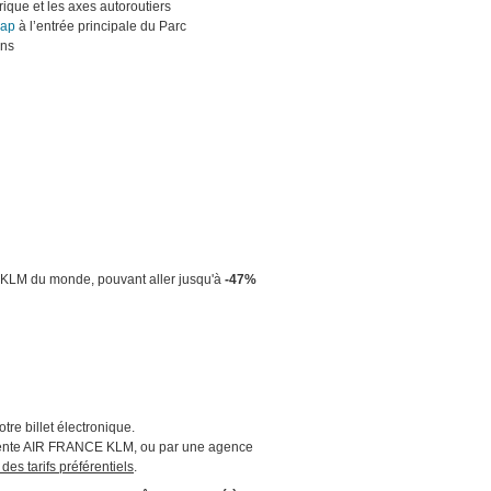
rique et les axes autoroutiers
cap
à l’entrée principale du Parc
ons
et KLM du monde, pouvant aller jusqu'à
-47%
tre billet électronique.
 de vente AIR FRANCE KLM, ou par une agence
 des tarifs préférentiels
.