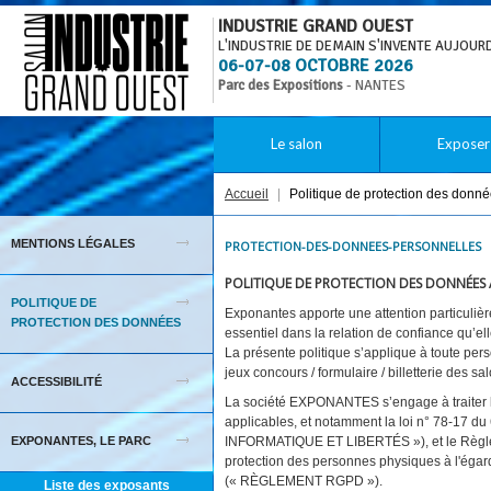
INDUSTRIE GRAND OUEST
L'INDUSTRIE DE DEMAIN S'INVENTE AUJOURD
06-07-08 OCTOBRE 2026
Parc des Expositions
- NANTES
Le salon
Exposer
Accueil
|
Politique de protection des donn
MENTIONS LÉGALES
PROTECTION-DES-DONNEES-PERSONNELLES
POLITIQUE DE PROTECTION DES DONNÉES 
POLITIQUE DE
Exponantes apporte une attention particulièr
PROTECTION DES DONNÉES
essentiel dans la relation de confiance qu’el
La présente politique s’applique à toute per
jeux concours / formulaire / billetterie des 
ACCESSIBILITÉ
La société EXPONANTES s’engage à traiter le
applicables, et notamment la loi n° 78-17 du 6
EXPONANTES, LE PARC
INFORMATIQUE ET LIBERTÉS »), et le Règleme
protection des personnes physiques à l'égard
(« RÈGLEMENT RGPD »).
Liste des exposants