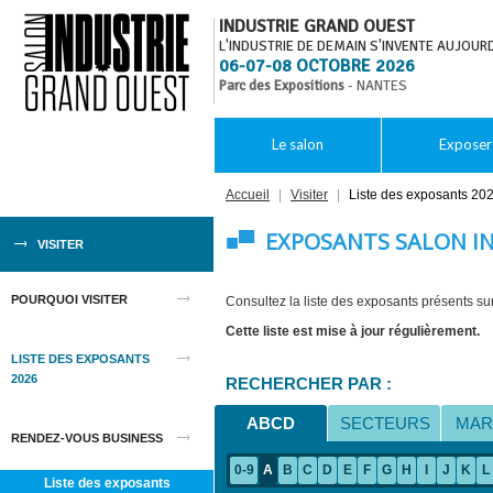
INDUSTRIE GRAND OUEST
L'INDUSTRIE DE DEMAIN S'INVENTE AUJOURD
06-07-08 OCTOBRE 2026
Parc des Expositions
- NANTES
Le salon
Exposer
Accueil
|
Visiter
|
Liste des exposants 20
■▀ EXPOSANTS SALON IN
VISITER
POURQUOI VISITER
Consultez la liste des exposants présents su
Cette liste est mise à jour régulièrement.
LISTE DES EXPOSANTS
2026
RECHERCHER PAR :
ABCD
SECTEURS
MAR
RENDEZ-VOUS BUSINESS
0-9
A
B
C
D
E
F
G
H
I
J
K
L
Liste des exposants