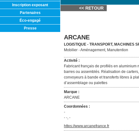
Inscription exposant
<< RETOUR
Partenaires
Éco-engagé
Presse
ARCANE
LOGISTIQUE - TRANSPORT, MACHINES S
Mobilier - Aménagement, Manutention
Activité :
Fabricant français de profilés en aluminium 
barres ou assemblés. Réalisation de carters, 
convoyeurs à bande et transferts libres à pl
d’assemblage ou palettes
Marque :
ARCANE
Coordonnées :
-
- -, -
https://www.arcanefrance.fr