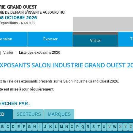
RIE GRAND OUEST
RIE DE DEMAIN S'INVENTE AUJOURD'HUI
08 OCTOBRE 2026
Expositions
- NANTES
e salon
Exposer
T
Visiter
|
Visiter
|
Liste des exposants 2026
XPOSANTS SALON INDUSTRIE GRAND OUEST 2
z la liste des exposants présents sur le Salon Industrie Grand Ouest 2026.
ste est mise à jour régulièrement.
RCHER PAR :
CD
SECTEURS
MARQUES
B
C
D
E
F
G
H
I
J
K
L
M
N
O
P
Q
R
S
T
U
V
W
X
Y
Z