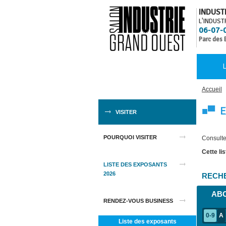
INDUST
L'INDUST
06-07-
Parc des 
L
Accueil
■▀ E
VISITER
POURQUOI VISITER
Consulte
Cette li
LISTE DES EXPOSANTS
2026
RECHE
AB
RENDEZ-VOUS BUSINESS
0-9
A
Liste des exposants