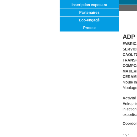
Inscription exposant
Partenaires
Éco-engagé
Presse
ADP 
FABRIC
SERVIC
CAOUTC
TRANSF
COMPOS
MATIER
CERAMI
Moule in
Moulage
Activité 
Entrepri
injection
expertis
Coordon
-
- -, -