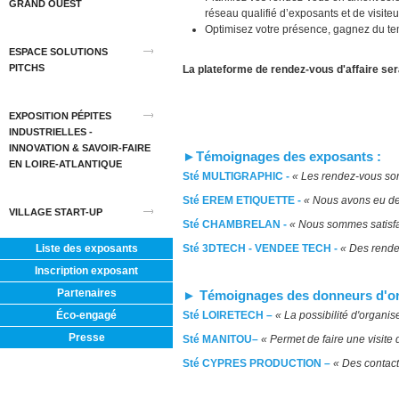
GRAND OUEST
réseau qualifié d’exposants et de visiteu
Optimisez votre présence, gagnez du tem
ESPACE SOLUTIONS
PITCHS
La plateforme de rendez-vous d'affaire se
EXPOSITION PÉPITES
INDUSTRIELLES -
INNOVATION & SAVOIR-FAIRE
►Témoignages des exposants :
EN LOIRE-ATLANTIQUE
Sté MULTIGRAPHIC -
« Les rendez-vous sont
Sté EREM ETIQUETTE -
« Nous avons eu de 
VILLAGE START-UP
Sté CHAMBRELAN -
« Nous sommes satisfai
Liste des exposants
Sté 3DTECH - VENDEE TECH -
« Des rende
Inscription exposant
Partenaires
► Témoignages des donneurs d'o
Éco-engagé
Sté LOIRETECH –
« La possibilité d'organi
Presse
Sté MANITOU–
« Permet de faire une visite 
Sté CYPRES PRODUCTION –
« Des contacts