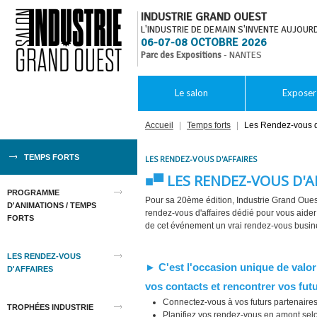
INDUSTRIE GRAND OUEST
L'INDUSTRIE DE DEMAIN S'INVENTE AUJOURD
06-07-08 OCTOBRE 2026
Parc des Expositions
- NANTES
Le salon
Exposer
Accueil
|
Temps forts
|
Les Rendez-vous d'
TEMPS FORTS
LES RENDEZ-VOUS D'AFFAIRES
■▀ LES RENDEZ-VOUS D'A
PROGRAMME
Pour sa 20ème édition, Industrie Grand Oues
D'ANIMATIONS / TEMPS
rendez-vous d'affaires dédié pour vous aider 
FORTS
de cet événement un vrai rendez-vous busin
LES RENDEZ-VOUS
► C'est l'occasion unique de valori
D'AFFAIRES
vos contacts et rencontrer vos futu
Connectez-vous à vos futurs partenaires
TROPHÉES INDUSTRIE
Planifiez vos rendez-vous en amont selo