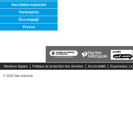
Inscription exposant
Partenaires
Éco-engagé
Presse
|
|
|
Mentions légales
Politique de protection des données
Accessibilité
Exponantes, Le
© 2026 Site Industrie